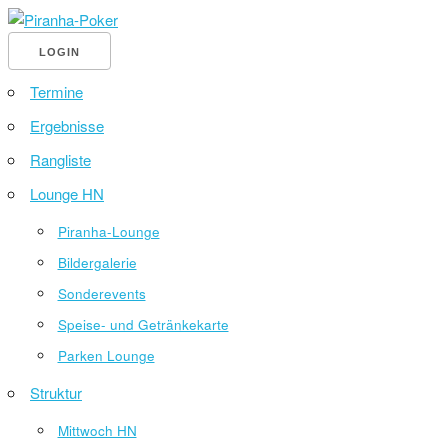
LOGIN
Termine
Ergebnisse
Rangliste
Lounge HN
Piranha-Lounge
Bildergalerie
Sonderevents
Speise- und Getränkekarte
Parken Lounge
Struktur
Mittwoch HN