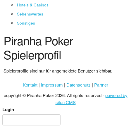
Hotels & Casinos
Sehenswertes
Sonstiges
Piranha Poker
Spielerprofil
Spielerprofile sind nur für angemeldete Benutzer sichtbar.
Kontakt
|
Impressum
|
Datenschutz
|
Partner
copyright © Piranha Poker 2026. All rights reserved -
powered by
siton CMS
Login