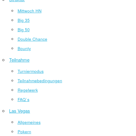
Mittwoch HN
Big 35
Big 50
Double Chance
Bounty
Teilnahme
Turniermodus
Teilnahmebedingungen
Regelwerk
FAQ`s
Las Vegas
Allgemeines
Pokern