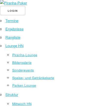
LOGIN
Termine
Ergebnisse
Rangliste
Lounge HN
Piranha-Lounge
Bildergalerie
Sonderevents
Speise- und Getränkekarte
Parken Lounge
Struktur
Mittwoch HN