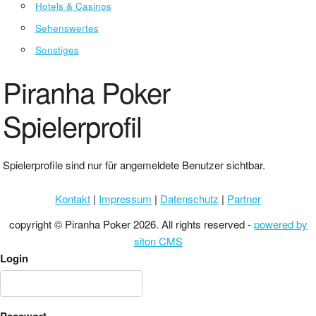
Hotels & Casinos
Sehenswertes
Sonstiges
Piranha Poker
Spielerprofil
Spielerprofile sind nur für angemeldete Benutzer sichtbar.
Kontakt
|
Impressum
|
Datenschutz
|
Partner
copyright © Piranha Poker 2026. All rights reserved -
powered by
siton CMS
Login