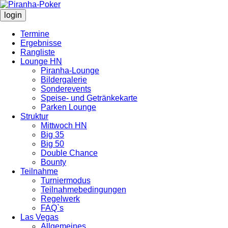
login
Termine
Ergebnisse
Rangliste
Lounge HN
Piranha-Lounge
Bildergalerie
Sonderevents
Speise- und Getränkekarte
Parken Lounge
Struktur
Mittwoch HN
Big 35
Big 50
Double Chance
Bounty
Teilnahme
Turniermodus
Teilnahmebedingungen
Regelwerk
FAQ`s
Las Vegas
Allgemeines