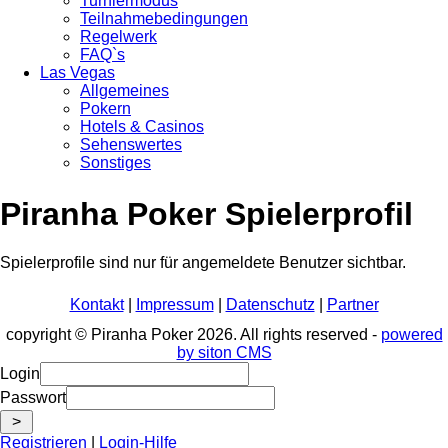
Turniermodus
Teilnahmebedingungen
Regelwerk
FAQ`s
Las Vegas
Allgemeines
Pokern
Hotels & Casinos
Sehenswertes
Sonstiges
Piranha Poker Spielerprofil
Spielerprofile sind nur für angemeldete Benutzer sichtbar.
Kontakt
|
Impressum
|
Datenschutz
|
Partner
copyright © Piranha Poker 2026. All rights reserved -
powered
by siton CMS
Login
Passwort
Registrieren
|
Login-Hilfe