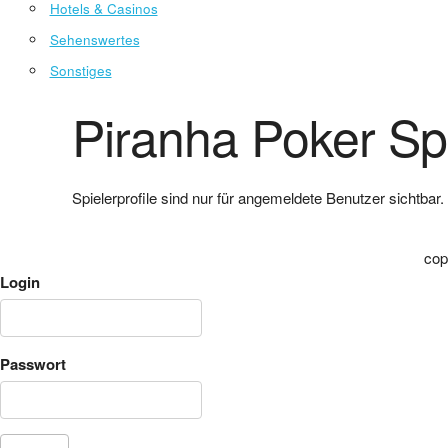
Hotels & Casinos
Sehenswertes
Sonstiges
Piranha Poker Spi
Spielerprofile sind nur für angemeldete Benutzer sichtbar.
cop
Login
Passwort