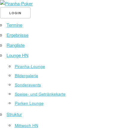
LOGIN
Termine
Ergebnisse
Rangliste
Lounge HN
Piranha-Lounge
Bildergalerie
Sonderevents
Speise- und Getränkekarte
Parken Lounge
Struktur
Mittwoch HN