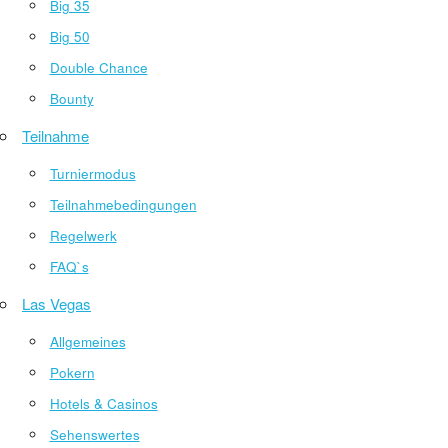
Big 35
Big 50
Double Chance
Bounty
Teilnahme
Turniermodus
Teilnahmebedingungen
Regelwerk
FAQ`s
Las Vegas
Allgemeines
Pokern
Hotels & Casinos
Sehenswertes