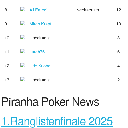
8
Ali Emeci
Neckarsulm
12
9
Mirco Krapf
10
10
Unbekannt
8
11
Lurch76
6
12
Udo Knobel
4
13
Unbekannt
2
Piranha Poker News
1.Ranglistenfinale 2025